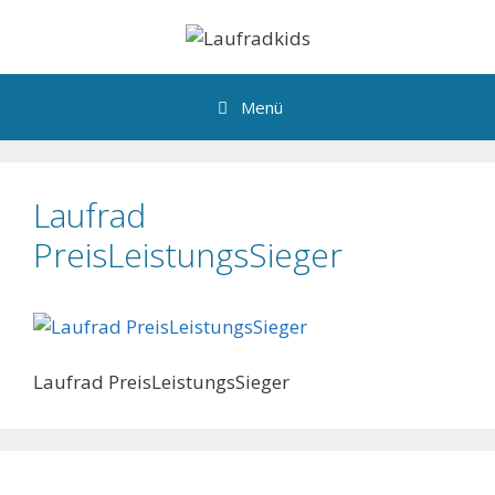
Zum
Inhalt
springen
Menü
Laufrad
PreisLeistungsSieger
Laufrad PreisLeistungsSieger